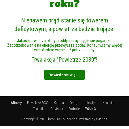
roku?
Niebawem prąd stanie się towarem
deficytowym, a powietrze będzie trujące!
Jakość powietrza, którym oddychamy ciągle się pogarsza.
Zapotrzebowanie na energię przewyższa podaż. Konsumujemy więcej
wielokrotnie więcej niż potrzebujemy.
Trwa akcja "Powietrze 2030"!
Dowiedz się więcej
Albumy
Powietrze 2030
Kultura
Design
Life:style
Kuchnia
Technika
Re:vision
Podróże
YOUNG
Copyright © 2018 by SLOW Foundation. Powered by eMotion.