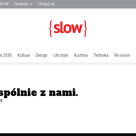
 SLOW
Fundacja
Zaloguj się
ze 2030
Kultura
Design
Life:style
Kuchnia
Technika
Re:vision
Fundacja
spólnie z nami.
ę.
SLOW