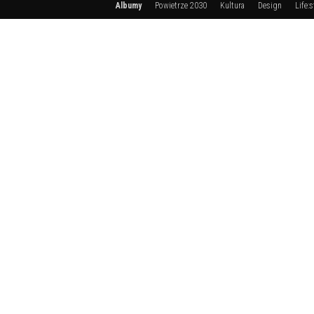
Albumy
Powietrze 2030
Kultura
Design
Life:s