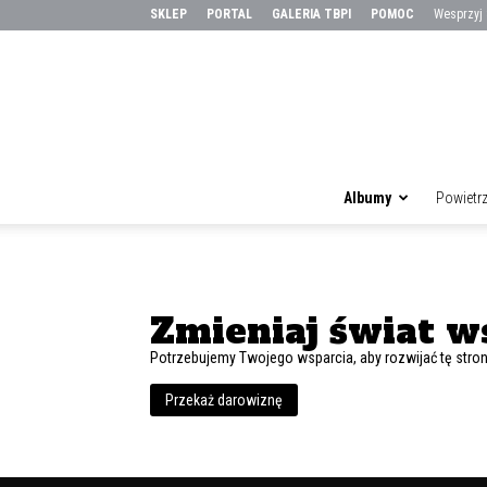
SKLEP
PORTAL
GALERIA TBPI
POMOC
Wesprzyj
Albumy
Powietr
Zmieniaj świat w
Potrzebujemy Twojego wsparcia, aby rozwijać tę stron
Przekaż darowiznę