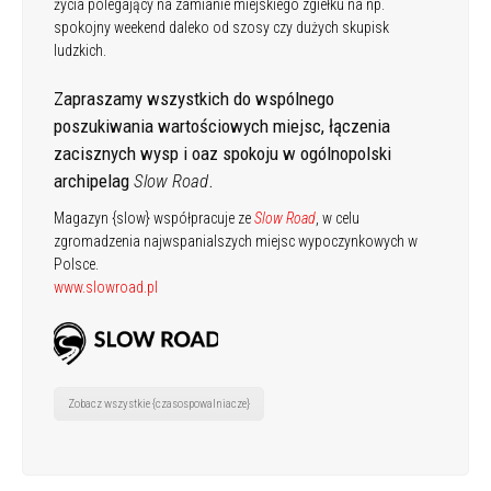
życia polegający na zamianie miejskiego zgiełku na np.
spokojny weekend daleko od szosy czy dużych skupisk
ludzkich.
Zapraszamy wszystkich do wspólnego
poszukiwania wartościowych miejsc, łączenia
zacisznych wysp i oaz spokoju w ogólnopolski
archipelag
Slow Road
.
Magazyn {slow} współpracuje ze
Slow Road
, w celu
zgromadzenia najwspanialszych miejsc wypoczynkowych w
Polsce.
www.slowroad.pl
Zobacz wszystkie {czasospowalniacze}