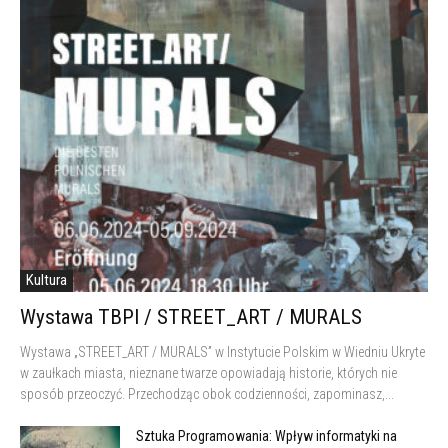
Kultura
Wystawa TBPI / STREET_ART / MURALS
Wystawa „STREET_ART / MURALS” w Instytucie Polskim w Wiedniu Ukryte
w zaułkach miasta, nieznane twarze opowiadają historie, których nie
sposób przeoczyć. Przechodząc obok codzienności, zapominasz,...
Sztuka Programowania: Wpływ informatyki na