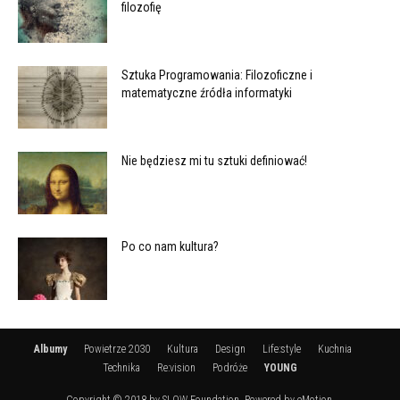
filozofię
Sztuka Programowania: Filozoficzne i
matematyczne źródła informatyki
Nie będziesz mi tu sztuki definiować!
Po co nam kultura?
Albumy
Powietrze 2030
Kultura
Design
Life:style
Kuchnia
Technika
Re:vision
Podróże
YOUNG
Copyright © 2018 by SLOW Foundation. Powered by eMotion.