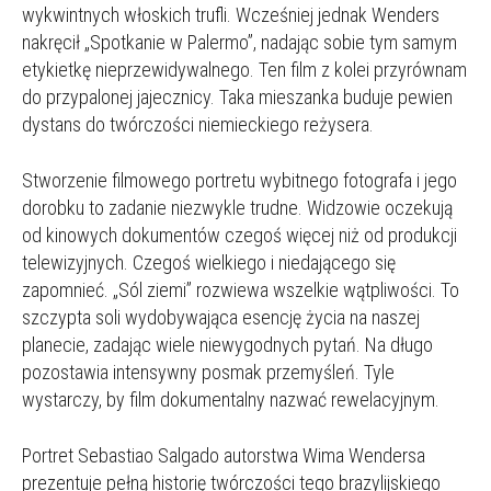
wykwintnych włoskich trufli. Wcześniej jednak Wenders
nakręcił „Spotkanie w Palermo”, nadając sobie tym samym
etykietkę nieprzewidywalnego. Ten film z kolei przyrównam
do przypalonej jajecznicy. Taka mieszanka buduje pewien
dystans do twórczości niemieckiego reżysera.
Stworzenie filmowego portretu wybitnego fotografa i jego
dorobku to zadanie niezwykle trudne. Widzowie oczekują
od kinowych dokumentów czegoś więcej niż od produkcji
telewizyjnych. Czegoś wielkiego i niedającego się
zapomnieć. „Sól ziemi” rozwiewa wszelkie wątpliwości. To
szczypta soli wydobywająca esencję życia na naszej
planecie, zadając wiele niewygodnych pytań. Na długo
pozostawia intensywny posmak przemyśleń. Tyle
wystarczy, by film dokumentalny nazwać rewelacyjnym.
Portret Sebastiao Salgado autorstwa Wima Wendersa
prezentuje pełną historię twórczości tego brazylijskiego