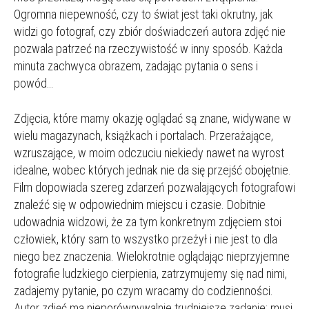
Ogromna niepewność, czy to świat jest taki okrutny, jak
widzi go fotograf, czy zbiór doświadczeń autora zdjęć nie
pozwala patrzeć na rzeczywistość w inny sposób. Każda
minuta zachwyca obrazem, zadając pytania o sens i
powód…
Zdjęcia, które mamy okazję oglądać są znane, widywane w
wielu magazynach, książkach i portalach. Przerażające,
wzruszające, w moim odczuciu niekiedy nawet na wyrost
idealne, wobec których jednak nie da się przejść obojętnie.
Film dopowiada szereg zdarzeń pozwalających fotografowi
znaleźć się w odpowiednim miejscu i czasie. Dobitnie
udowadnia widzowi, że za tym konkretnym zdjęciem stoi
człowiek, który sam to wszystko przeżył i nie jest to dla
niego bez znaczenia. Wielokrotnie oglądając nieprzyjemne
fotografie ludzkiego cierpienia, zatrzymujemy się nad nimi,
zadajemy pytanie, po czym wracamy do codzienności.
Autor zdjęć ma nieporównywalnie trudniejsze zadanie: musi