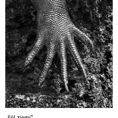
„
Sól ziemi”