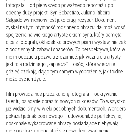
fotografa – od pierwszego poważnego reportażu, po
obecny duży projekt. Syn Sebastiao, Juliano Ribeiro
Salgado wymieniony jest jako drugi reżyser. Dokument
zyskał na tym intymność rodzinnego obrazu: dał możliwość
spojrzenia na wielkiego artystę okiem syna, który pamięta
ojca z fotografii, okładek kolorowych pism i wystaw, nie zaś
z codziennych zabaw i spacerów. To perspektywa, która w
moim odczuciu pozwala zrozumieć, jak ważna dla artysty
jest rola rodzinnego „zaplecza” – osób, które wiecznie
gdzieś czekają, dając tym samym wyobrażenie, jak trudne
może być ich życie.
Film prowadzi nas przez karierę fotografa – odkrywanie
talentu, osiąganie coraz to nowych sukcesów. To wszystko
już widzieliśmy w wielu podobnych dokumentach. Wenders
pokazał jednak coś nowego – udowodnił, że perfekcyjne,
doskonale wykadrowane obrazy posiadające niebywałą
moc przekazu, mogą stać się powodem zwątpienia.