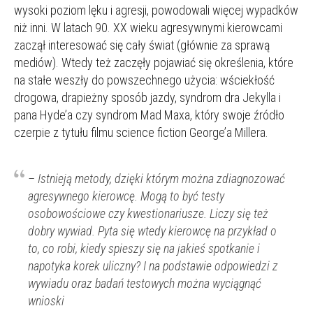
wysoki poziom lęku i agresji, powodowali więcej wypadków
niż inni. W latach 90. XX wieku agresywnymi kierowcami
zaczął interesować się cały świat (głównie za sprawą
mediów). Wtedy też zaczęły pojawiać się określenia, które
na stałe weszły do powszechnego użycia: wściekłość
drogowa, drapieżny sposób jazdy, syndrom dra Jekylla i
pana Hyde’a czy syndrom Mad Maxa, który swoje źródło
czerpie z tytułu filmu science fiction George’a Millera.
– Istnieją metody, dzięki którym można zdiagnozować
agresywnego kierowcę. Mogą to być testy
osobowościowe czy kwestionariusze. Liczy się też
dobry wywiad. Pyta się wtedy kierowcę na przykład o
to, co robi, kiedy spieszy się na jakieś spotkanie i
napotyka korek uliczny? I na podstawie odpowiedzi z
wywiadu oraz badań testowych można wyciągnąć
wnioski