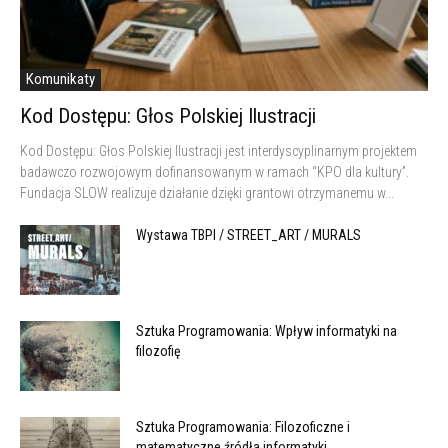
Komunikaty
Kod Dostępu: Głos Polskiej Ilustracji
Kod Dostępu: Głos Polskiej Ilustracji jest interdyscyplinarnym projektem
badawczo rozwojowym dofinansowanym w ramach “KPO dla kultury”.
Fundacja SLOW realizuje działanie dzięki grantowi otrzymanemu w...
Wystawa TBPI / STREET_ART / MURALS
Sztuka Programowania: Wpływ informatyki na
filozofię
Sztuka Programowania: Filozoficzne i
matematyczne źródła informatyki