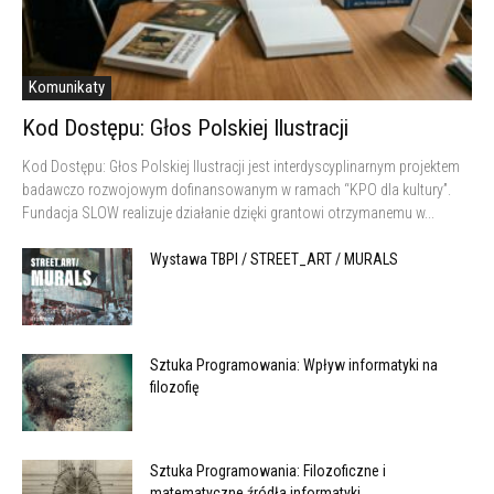
Komunikaty
Kod Dostępu: Głos Polskiej Ilustracji
Kod Dostępu: Głos Polskiej Ilustracji jest interdyscyplinarnym projektem
badawczo rozwojowym dofinansowanym w ramach “KPO dla kultury”.
Fundacja SLOW realizuje działanie dzięki grantowi otrzymanemu w...
Wystawa TBPI / STREET_ART / MURALS
Sztuka Programowania: Wpływ informatyki na
filozofię
Sztuka Programowania: Filozoficzne i
matematyczne źródła informatyki