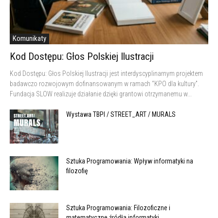
Komunikaty
Kod Dostępu: Głos Polskiej Ilustracji
Kod Dostępu: Głos Polskiej Ilustracji jest interdyscyplinarnym projektem
badawczo rozwojowym dofinansowanym w ramach “KPO dla kultury”.
Fundacja SLOW realizuje działanie dzięki grantowi otrzymanemu w...
Wystawa TBPI / STREET_ART / MURALS
Sztuka Programowania: Wpływ informatyki na
filozofię
Sztuka Programowania: Filozoficzne i
matematyczne źródła informatyki