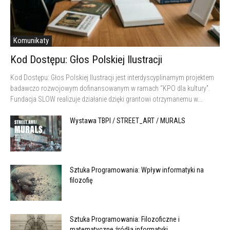
Komunikaty
Kod Dostępu: Głos Polskiej Ilustracji
Kod Dostępu: Głos Polskiej Ilustracji jest interdyscyplinarnym projektem
badawczo rozwojowym dofinansowanym w ramach “KPO dla kultury”.
Fundacja SLOW realizuje działanie dzięki grantowi otrzymanemu w...
Wystawa TBPI / STREET_ART / MURALS
Sztuka Programowania: Wpływ informatyki na
filozofię
Sztuka Programowania: Filozoficzne i
matematyczne źródła informatyki