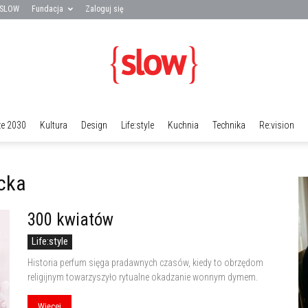
 SLOW
Fundacja
Zaloguj się
ze 2030
Kultura
Design
Life:style
Kuchnia
Technika
Re:vision
Fundacja
ecka
300 kwiatów
SLOW
Life:style
Historia perfum sięga pradawnych czasów, kiedy to obrzędom
religijnym towarzyszyło rytualne okadzanie wonnym dymem.
Więcej