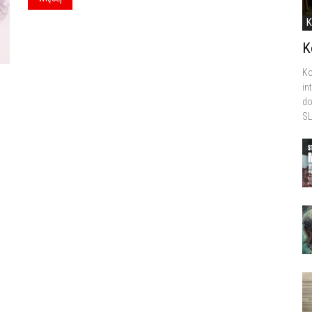
K
K
Ko
in
do
SL