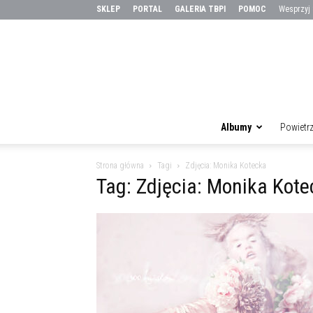
SKLEP
PORTAL
GALERIA TBPI
POMOC
Wesprzyj
Albumy
Powietr
Strona główna
Tagi
Zdjęcia: Monika Kotecka
Tag: Zdjęcia: Monika Kot