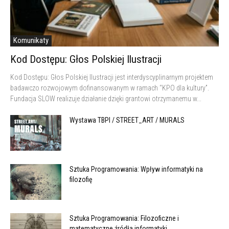
Komunikaty
Kod Dostępu: Głos Polskiej Ilustracji
Kod Dostępu: Głos Polskiej Ilustracji jest interdyscyplinarnym projektem
badawczo rozwojowym dofinansowanym w ramach “KPO dla kultury”.
Fundacja SLOW realizuje działanie dzięki grantowi otrzymanemu w...
Wystawa TBPI / STREET_ART / MURALS
Sztuka Programowania: Wpływ informatyki na
filozofię
Sztuka Programowania: Filozoficzne i
matematyczne źródła informatyki