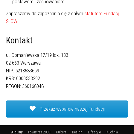
postawom i zachowaniom.
Zapraszamy do zapoznania się z całym
statutem Fundacji
SLOW
Kontakt
ul. Domaniewska 17/19 lok. 133
02-663 Warszawa
NIP: 5213683669
KRS: 0000533292
REGON: 360168048
Przekaż wsparcie naszej Fundacji
Albumy
Powietrze 2030
Kultura
Design
Life:style
Kuchnia