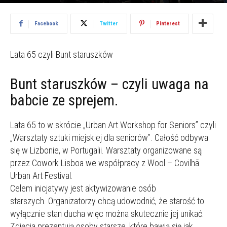
2015.07.28
3405
Facebook
Twitter
Pinterest
Lata 65 czyli Bunt staruszków
Bunt staruszków – czyli uwaga na
babcie ze sprejem.
Lata 65 to w skrócie „Urban Art Workshop for Seniors” czyli
„Warsztaty sztuki miejskiej dla seniorów”. Całość odbywa
się w Lizbonie, w Portugalii. Warsztaty organizowane są
przez Cowork Lisboa we współpracy z Wool – Covilhã
Urban Art Festival.
Celem inicjatywy jest aktywizowanie osób
starszych. Organizatorzy chcą udowodnić, że starość to
wyłącznie stan ducha więc można skutecznie jej unikać.
Zdjęcia prezentują osoby starsze, które bawią się jak