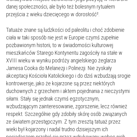
danej społeczności, ale było też bolesnym rytuałem
przejścia z wieku dziecięcego w dorosłość².
Tatuaże znane są ludzkości od paleolitu i choć zdobienie
ciała w taki sposób nie jest w Europie czymś zupełnie
pozbawionym historii, to w świadomości kulturowej
mieszkańców Starego Kontynentu zagościły na stałe w
XVIII wieku w wyniku podróży angielskiego żeglarza
Jamesa Cooka do Melanezji i Polinezji. Nie zyskały
akceptacji Kościoła Katolickiego i do dziś wzbudzają srogie
kontrowersje, jako że kojarzone są przez niektórych
duchownych z grzechem i aktem pojednania z nieczystymi
siłami. Stały się jednak czymś egzotycznym,
wzbudzającym zainteresowanie, zgorszenie, lecz również
respekt. Szczególnie gdy zdobiły skórę osób związanych
ze światem przestępczym. Z tym zresztą tatuaż przez
wieki był kojarzony i nadal trudno dzisiejszym ich
posiadaczom przebić się przez wdrukowany wobec nich