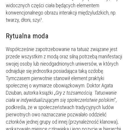
widocznych części ciała będących elementem
konwencjonalnego obrazu interakcji międzyludzkich, np.
twarzy, dłoni, szyi¹.
Rytualna moda
Współcześnie zapotrzebowanie na tatuaż związane jest
przede wszystkim z modą oraz silną potrzebą manifestacji
swojej osoby lub nieodgadnionych uniwersów, w których
odnajduje się jednostka posiadająca taką ozdobę.
Tymczasem pierwotnie stanowił element praktyki
społecznej o wymiarze obowiązkowym. Doktor Agata
Dziuban, autorka książki „
Gry z tożsamością. Tatuowanie
ciała w indywidualizującym się społeczeństwie polskim
”,
podkreśla, że w społeczeństwach tradycyjnych ludów
pierwotnych owo naznaczanie pozwalało oddzielić
członków jednej grupy od innej (przynależność klanowa),
wskazywało miejsce człowieka i jego pozycję w hierarchii