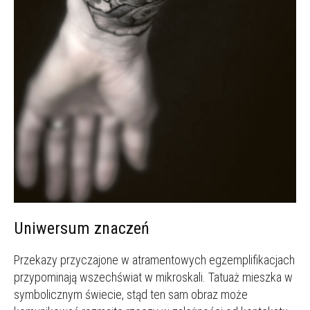
Uniwersum znaczeń
Przekazy przyczajone w atramentowych egzemplifikacjach
przypominają wszechświat w mikroskali. Tatuaż mieszka w
symbolicznym świecie, stąd ten sam obraz może