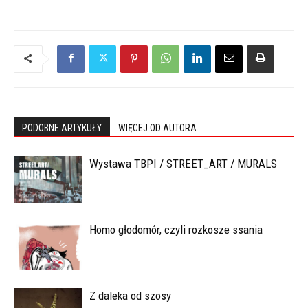
PODOBNE ARTYKUŁY
WIĘCEJ OD AUTORA
Wystawa TBPI / STREET_ART / MURALS
Homo głodomór, czyli rozkosze ssania
Z daleka od szosy