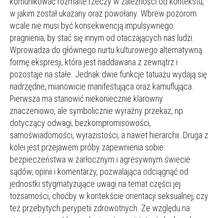
komunikować rozmaite rzeczy w zależności od kontekstu,
w jakim został ukazany oraz powołany. Wbrew pozorom
wcale nie musi być konsekwencją impulsywnego
pragnienia, by stać się innym od otaczających nas ludzi.
Wprowadza do głównego nurtu kulturowego alternatywną
formę ekspresji, która jest naddawana z zewnątrz i
pozostaje na stałe. Jednak dwie funkcje tatuażu wydają się
nadrzędne, mianowicie manifestująca oraz kamuflująca.
Pierwsza ma stanowić niekoniecznie klarowny
znaczeniowo, ale symbolicznie wyraźny przekaz, np.
dotyczący odwagi, bezkompromisowości,
samoświadomości, wyrazistości, a nawet hierarchii. Druga z
kolei jest przejawem próby zapewnienia sobie
bezpieczeństwa w żarłocznym i agresywnym świecie
sądów, opinii i komentarzy, pozwalająca odciągnąć od
jednostki stygmatyzujące uwagi na temat części jej
tożsamości, choćby w kontekście orientacji seksualnej, czy
też przebytych perypetii zdrowotnych. Ze względu na