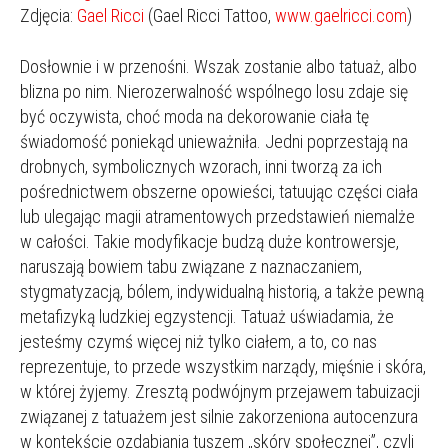
Zdjęcia:
Gael Ricci
(Gael Ricci Tattoo,
www.gaelricci.com
)
Dosłownie i w przenośni. Wszak zostanie albo tatuaż, albo
blizna po nim. Nierozerwalność wspólnego losu zdaje się
być oczywista, choć moda na dekorowanie ciała tę
świadomość poniekąd unieważniła. Jedni poprzestają na
drobnych, symbolicznych wzorach, inni tworzą za ich
pośrednictwem obszerne opowieści, tatuując części ciała
lub ulegając magii atramentowych przedstawień niemalże
w całości. Takie modyfikacje budzą duże kontrowersje,
naruszają bowiem tabu związane z naznaczaniem,
stygmatyzacją, bólem, indywidualną historią, a także pewną
metafizyką ludzkiej egzystencji. Tatuaż uświadamia, że
jesteśmy czymś więcej niż tylko ciałem, a to, co nas
reprezentuje, to przede wszystkim narządy, mięśnie i skóra,
w której żyjemy. Zresztą podwójnym przejawem tabuizacji
związanej z tatuażem jest silnie zakorzeniona autocenzura
w kontekście ozdabiania tuszem „skóry społecznej”, czyli