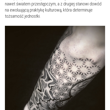
nawet światem przestępczym, a z drugiej stanowi dowód
na ewoluującą praktykę kulturową, która determinuje
tożsamość jednostki.