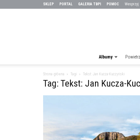
SKLEP
PORTAL
GALERIA TBPI
POMOC
Wesprzyj
Albumy
Powietr
Strona główna
Tagi
Tekst: Jan Kucza-Kuczyński
Tag: Tekst: Jan Kucza-Ku