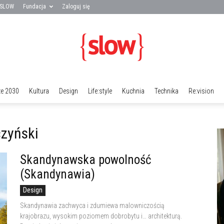
 SLOW
Fundacja
Zaloguj się
ze 2030
Kultura
Design
Life:style
Kuchnia
Technika
Re:vision
Fundacja
czyński
Skandynawska powolność
SLOW
(Skandynawia)
Design
Skandynawia zachwyca i zdumiewa malowniczością
krajobrazu, wysokim poziomem dobrobytu i… architekturą.