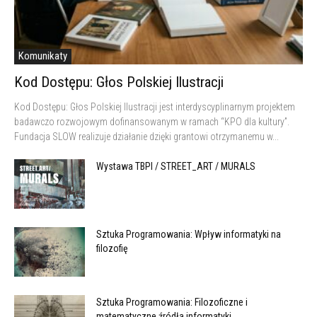
Komunikaty
Kod Dostępu: Głos Polskiej Ilustracji
Kod Dostępu: Głos Polskiej Ilustracji jest interdyscyplinarnym projektem
badawczo rozwojowym dofinansowanym w ramach “KPO dla kultury”.
Fundacja SLOW realizuje działanie dzięki grantowi otrzymanemu w...
Wystawa TBPI / STREET_ART / MURALS
Sztuka Programowania: Wpływ informatyki na
filozofię
Sztuka Programowania: Filozoficzne i
matematyczne źródła informatyki