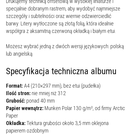
Drukujemy techniką offsetową w wysokiej liniaturze i
specjalnie dobranym rastrem, aby wydobyć najmniejsze
szczegóły i subtelności oraz wiernie odzwierciedlić
barwy. Litery wytłoczone są złotą folią, która idealnie
współgra z aksamitną czerwoną okładką i białym etui.
Możesz wybrać jedną z dwóch wersji językowych: polską
lub angielską.
Specyfikacja techniczna albumu
Format:
A4 (210×297 mm), bez etui (pudełka)
Ilość stron:
nie mniej niż 312
Grubość:
ponad 40 mm
Papier wewnątrz:
Munken Polar 130 g/m², od firmy Arctic
Paper
Okładka:
Tektura grubości około 3,5 mm oklejona
papierem ozdobnym