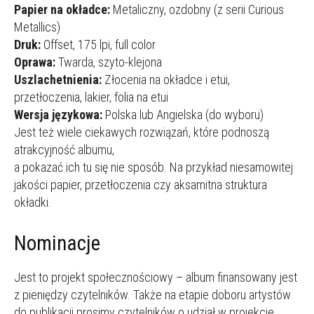
Papier na okładce:
Metaliczny, ozdobny (z serii Curious
Metallics)
Druk:
Offset, 175 lpi, full color
Oprawa:
Twarda, szyto-klejona
Uszlachetnienia:
Złocenia na okładce i etui,
przetłoczenia, lakier, folia na etui
Wersja językowa:
Polska lub Angielska (do wyboru)
Jest też wiele ciekawych rozwiązań, które podnoszą
atrakcyjność albumu,
a pokazać ich tu się nie sposób. Na przykład niesamowitej
jakości papier, przetłoczenia czy aksamitna struktura
okładki.
Nominacje
Jest to projekt społecznościowy – album finansowany jest
z pieniędzy czytelników. Także na etapie doboru artystów
do publikacji prosimy czytelników o udział w projekcie.