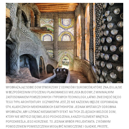
WYOBRAŻAJĄC SOBIE DOM STWORZONY Z ODPADÓW I SUROWCÓW, KTÓRE ZNAJDUJĄ SIE
W BEZPOŚREDNIM OTOCZENIU PLANOWANEGO MIEJSCA BUDOWY, Z MINIMALNYM
ZASTOSOWANIEM POWSZECHNYCH I TYPOWYCH TECHNOLOGII, ŁATWO ZNIECHĘCIĆ SIĘ DO
TEGO TYPU ARCHITEKTURY. OCZYWISTYM JEST, ŻE NIE KAŻDEMU BĘDZIE ODPOWIADAŁ
STYL KLASYCZNYCH MEKSYKAŃSKICH EARTHSHIPÓW. JEDNAK WYSTARCZY ODROBINA
WYOBRAŹNI, ABY UZYSKAĆ NIESAMOWITY EFEKT. NA TYCH ZDJĘCIACH WIDZICIE DOM,
KTÓRY NIE WSTYDZI SIĘ SWOJEGO POCHODZENIA, A KAŻDY ELEMENT WNĘTRZA
POPODKREŚLA JEGO KORZENIE. TO JEDNAK WYBÓR PROJEKTANTA. Z RÓWNYM
POWODZENIEM POMIESZCZENIA MOGĄ BYĆ NOWOCZESNE I GŁADKIE, PROSTE,