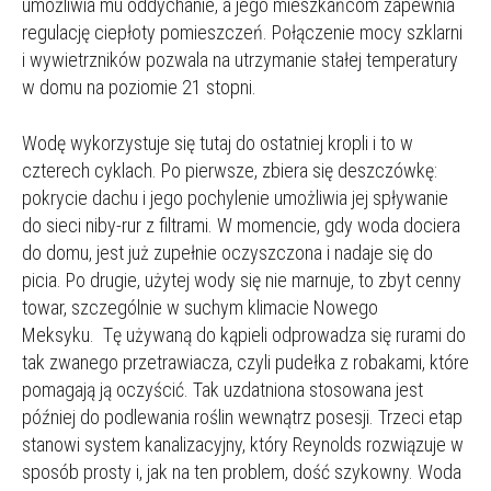
umożliwia mu oddychanie, a jego mieszkańcom zapewnia
regulację ciepłoty pomieszczeń. Połączenie mocy szklarni
i wywietrzników pozwala na utrzymanie stałej temperatury
w domu na poziomie 21 stopni.
Wodę wykorzystuje się tutaj do ostatniej kropli i to w
czterech cyklach. Po pierwsze, zbiera się deszczówkę:
pokrycie dachu i jego pochylenie umożliwia jej spływanie
do sieci niby-rur z filtrami. W momencie, gdy woda dociera
do domu, jest już zupełnie oczyszczona i nadaje się do
picia. Po drugie, użytej wody się nie marnuje, to zbyt cenny
towar, szczególnie w suchym klimacie Nowego
Meksyku. Tę używaną do kąpieli odprowadza się rurami do
tak zwanego przetrawiacza, czyli pudełka z robakami, które
pomagają ją oczyścić. Tak uzdatniona stosowana jest
później do podlewania roślin wewnątrz posesji. Trzeci etap
stanowi system kanalizacyjny, który Reynolds rozwiązuje w
sposób prosty i, jak na ten problem, dość szykowny. Woda