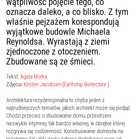
wątpliwość pojęcie tego, co
oznacza daleko, a co blisko. Z tym
właśnie pejzażem korespondują
wyjątkowe budowle Michaela
Reynoldsa. Wyrastają z ziemi
zjednoczone z otoczeniem.
Zbudowane są ze śmieci.
Tekst:
Agata Morka
Zdjęcia:
Kirsten Jacobsen
(
Earthship Biotecture
)
Architektura rezydencjonalna to chyba jeden z
najtrudniejszych tematów, jakich architekt może się podjąć.
Chodzi przecież o zbudowanie domu; przestrzeni
niezwykle intymnej, tak bardzo własnej, w obrębie której
rozgrywa się codzienność. Konstruowanie domostw na
przełomie XX i XXI wieku nabiera dodatkowej wagi: jak