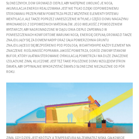
SŁONECZNYCH, DOM GROMADZI CIEPŁO, ABY NASTĘPNIE UWOLNIĆ JE NOCĄ.
AKUMULACJA ENERGII REALIZOWANA JEST NIE TYLKO DZIĘKI ODPOWIEDNIEMU
STEROWANIU PRZEPŁYWEM POWIETRZA PRZEZ WSZYSTKIE ELEMENTY SYSTEMU
WENTYLACJI, ALE TAKŻE POPRZEZ UMIESZCZENIE W TYLNEJ CZĘŚCI DOMU MAGAZYNU
WYKONANEGO Z ODPOWIEDNICH MATERIAŁÓW. JEGO WIELKOŚĆ Z POWODZENIEM
WYSTARCZY, ABY NAGROMADZONE W CIĄGU DNIA CIEPŁO ZAPEWNIŁO W
POMIESZCZENIACH KOMFORTOWE WARUNKI NOCĄ. ENERGIĘ CIEPLNĄ GROMADZI TAKŻE
ZNAJDUJĄCY SIĘ ZA DOMEM NASYP ORAZ CAŁA POWIERZCHNIA GRUNTU
ZNAJDUJĄCEGO SIĘ BEZPOŚRENIO POD PODŁOGĄ. W EARTHSHIPIE KAŻDY ELEMENT MA
ZNACZENIE: ROŚLINNOŚĆ POPRAWIA JAKOŚĆ POWIETRZA, OGRÓD ZIMOWY STANOWI
BUFOR, KTÓRY UŁATWIA STEROWANIE CYRKULACJĄ POWIETRZA I MA DUŻE ZNACZENIE
IZOLACYJNE ZIMĄ. KLUCZOWE JEST TEŻ TAKIE POŁOŻENIE DOMU WZGLĘDEM STRON
ŚWIATA, ABY OPTYMALNIE WYKORZYSTAĆ ŚWIATŁO SŁONECZNE NIEZALEŻNIE OD PÓR
ROKU.
ZIMĄ, GDY DZIEŃ JEST KRÓTSZY, A TEMPERATURA NA ZEWNĄTRZ NISKA, CAŁKOWICIE