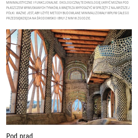
MINIMALISTYCZNE I FUNKCJONALNE. EKOLOGICZNĄ TECHNOLOGIĘ UKRYĆ MOŻNA POD
PŁASZCZEM WYMUSKANYCH TYNKÓW, A WNĘTRZA WYPOSAŻYĆ W SPRZĘTY Z NAJWYŻSZEJ
PÓŁKI. WAŻNE JEST, ABY UŻYTE METODY BUDOWLANE MINIMALIZOWAŁY WPŁYW CAŁEGO
PRZEDSIĘWZIĘCIA NA ŚRODOWISKO I BYŁY Z NIM W ZGODZIE.
Pod prąd