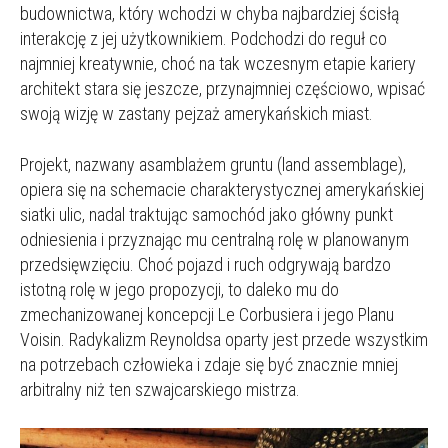
budownictwa, który wchodzi w chyba najbardziej ścisłą
interakcję z jej użytkownikiem. Podchodzi do reguł co
najmniej kreatywnie, choć na tak wczesnym etapie kariery
architekt stara się jeszcze, przynajmniej częściowo, wpisać
swoją wizję w zastany pejzaż amerykańskich miast.
Projekt, nazwany asamblażem gruntu (land assemblage),
opiera się na schemacie charakterystycznej amerykańskiej
siatki ulic, nadal traktując samochód jako główny punkt
odniesienia i przyznając mu centralną rolę w planowanym
przedsięwzięciu. Choć pojazd i ruch odgrywają bardzo
istotną rolę w jego propozycji, to daleko mu do
zmechanizowanej koncepcji Le Corbusiera i jego Planu
Voisin. Radykalizm Reynoldsa oparty jest przede wszystkim
na potrzebach człowieka i zdaje się być znacznie mniej
arbitralny niż ten szwajcarskiego mistrza.