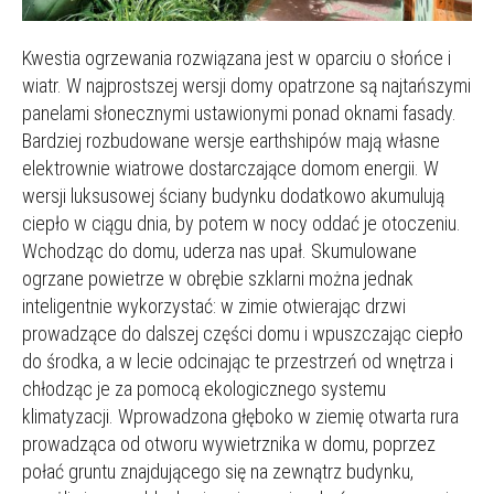
Kwestia ogrzewania rozwiązana jest w oparciu o słońce i
wiatr. W najprostszej wersji domy opatrzone są najtańszymi
panelami słonecznymi ustawionymi ponad oknami fasady.
Bardziej rozbudowane wersje earthshipów mają własne
elektrownie wiatrowe dostarczające domom energii. W
wersji luksusowej ściany budynku dodatkowo akumulują
ciepło w ciągu dnia, by potem w nocy oddać je otoczeniu.
Wchodząc do domu, uderza nas upał. Skumulowane
ogrzane powietrze w obrębie szklarni można jednak
inteligentnie wykorzystać: w zimie otwierając drzwi
prowadzące do dalszej części domu i wpuszczając ciepło
do środka, a w lecie odcinając te przestrzeń od wnętrza i
chłodząc je za pomocą ekologicznego systemu
klimatyzacji. Wprowadzona głęboko w ziemię otwarta rura
prowadząca od otworu wywietrznika w domu, poprzez
połać gruntu znajdującego się na zewnątrz budynku,