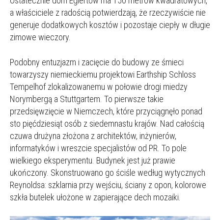
Ostatecznie dom Egiertów ma 150 metrów kwadratowych,
a właściciele z radością potwierdzają, że rzeczywiście nie
generuje dodatkowych kosztów i pozostaje ciepły w długie
zimowe wieczory.
Podobny entuzjazm i zacięcie do budowy ze śmieci
towarzyszy niemieckiemu projektowi Earthship Schloss
Tempelhof zlokalizowanemu w połowie drogi miedzy
Norymbergą a Stuttgartem. To pierwsze takie
przedsięwzięcie w Niemczech, które przyciągnęło ponad
sto pięćdziesiąt osób z siedemnastu krajów. Nad całością
czuwa drużyna złożona z architektów, inżynierów,
informatyków i wreszcie specjalistów od PR. To pole
wielkiego eksperymentu. Budynek jest już prawie
ukończony. Skonstruowano go ściśle według wytycznych
Reynoldsa: szklarnia przy wejściu, ściany z opon, kolorowe
szkła butelek ułożone w zapierające dech mozaiki.