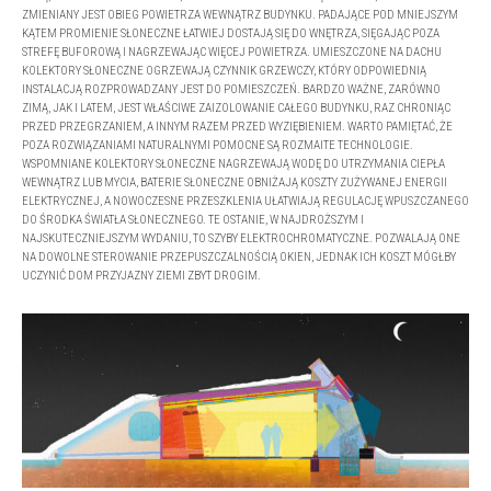
ZMIENIANY JEST OBIEG POWIETRZA WEWNĄTRZ BUDYNKU. PADAJĄCE POD MNIEJSZYM
KĄTEM PROMIENIE SŁONECZNE ŁATWIEJ DOSTAJĄ SIĘ DO WNĘTRZA, SIĘGAJĄC POZA
STREFĘ BUFOROWĄ I NAGRZEWAJĄC WIĘCEJ POWIETRZA. UMIESZCZONE NA DACHU
KOLEKTORY SŁONECZNE OGRZEWAJĄ CZYNNIK GRZEWCZY, KTÓRY ODPOWIEDNIĄ
INSTALACJĄ ROZPROWADZANY JEST DO POMIESZCZEŃ. BARDZO WAŻNE, ZARÓWNO
ZIMĄ, JAK I LATEM, JEST WŁAŚCIWE ZAIZOLOWANIE CAŁEGO BUDYNKU, RAZ CHRONIĄC
PRZED PRZEGRZANIEM, A INNYM RAZEM PRZED WYZIĘBIENIEM. WARTO PAMIĘTAĆ, ŻE
POZA ROZWIĄZANIAMI NATURALNYMI POMOCNE SĄ ROZMAITE TECHNOLOGIE.
WSPOMNIANE KOLEKTORY SŁONECZNE NAGRZEWAJĄ WODĘ DO UTRZYMANIA CIEPŁA
WEWNĄTRZ LUB MYCIA, BATERIE SŁONECZNE OBNIŻAJĄ KOSZTY ZUŻYWANEJ ENERGII
ELEKTRYCZNEJ, A NOWOCZESNE PRZESZKLENIA UŁATWIAJĄ REGULACJĘ WPUSZCZANEGO
DO ŚRODKA ŚWIATŁA SŁONECZNEGO. TE OSTANIE, W NAJDROŻSZYM I
NAJSKUTECZNIEJSZYM WYDANIU, TO SZYBY ELEKTROCHROMATYCZNE. POZWALAJĄ ONE
NA DOWOLNE STEROWANIE PRZEPUSZCZALNOŚCIĄ OKIEN, JEDNAK ICH KOSZT MÓGŁBY
UCZYNIĆ DOM PRZYJAZNY ZIEMI ZBYT DROGIM.