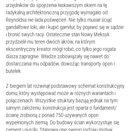
urzędników do spojrzenia łaskawszym okiem na tę
radykalną architektoniczną przygodę wymagało od
Reynoldsa nie lada poświęceń. Nie tylko musiał ściąć
gandalfowe loki, ale i kupić garnitur, by pojawić się w sądzie
i bronić swych racji. Ostatecznie stan Nowy Meksyk
przydzielił mu teren dwóch akrów, na którym
ekscentryczny kreator mógł robić, co tylko jego rogata
dusza zapragnie. Władze zobowiązały się nawet do
dostarczania mu odpadów, dowożąc transporty opon i
butelek.
Z biegiem lat rozwinął podstawowy schemat konstrukcyjny
domu, który występować może w różnych wariantach i
połączeniach. Wszystkie struktury bazują jednak na tym
samym założeniu: konstrukcja jest oparta o fundament/
ścianę zrobioną z ponad 750 używanych opon
wypełnionych ziemią. Do budowy ścian wykorzystuje się
cement i puszki. Stanowią one swego rodzaju motyw