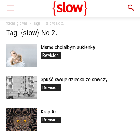
Strona główna
Tagi
{slow} No 2.
Tag: {slow} No 2.
Mamo chciałbym sukienkę
Re:vision
Spuść swoje dziecko ze smyczy
Re:vision
Krop Art
Re:vision