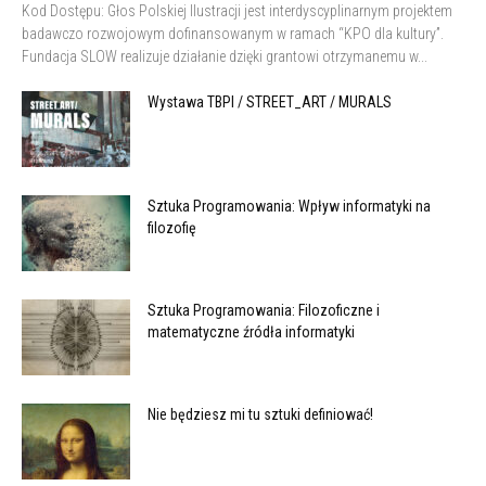
Kod Dostępu: Głos Polskiej Ilustracji jest interdyscyplinarnym projektem
badawczo rozwojowym dofinansowanym w ramach “KPO dla kultury”.
Fundacja SLOW realizuje działanie dzięki grantowi otrzymanemu w...
Wystawa TBPI / STREET_ART / MURALS
Sztuka Programowania: Wpływ informatyki na
filozofię
Sztuka Programowania: Filozoficzne i
matematyczne źródła informatyki
Nie będziesz mi tu sztuki definiować!