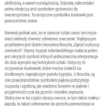
obfitością, a nawet rozwiązłością. Dojrzała, nabrzmiała i
pełna słodyczy jest symbolem gotowości do
macierzyństwa. Ta erotyczna symbolika truskawki jest
powszechnie znana.
Niewielu jednak wie, że w świecie sztuki owoc ten może
mieć niekiedy również odmienne znaczenie. Najlepszym
przykładem jest dzieło Hieronima Boscha
„Ogród rozkoszy
ziemskich”
. Słynny tryptyk niderlandzkiego malarza pełen
jest ukrytych symboli, których jednoznaczna interpretacja
do dziś wymyka się historykom sztuki. Dotyczy to
oczywiście truskawek, które można znaleźć na
środkowym, największym panelu tryptyku. U Boscha, są
one prawdopodobnie symbolem piękna podszytego
rozpustą i zgnilizną, jak wiadomo bowiem w pięknie i
przyjemności czai się grzech i moralne zepsucie.
Widoczne w tej części obrazu owoce, w tym także maliny i
jagody, to także odniesienie do grzechu pierwotnego w