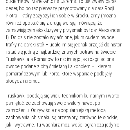
cukiernikowi Marie-Antoine Carême. To tak zwany carski
deser, bo po raz pierwszy przygotowany dla cara Rosji
Piotra I, który zażyczył ich sobie w środku zimy (można
również spotkać się z drugą wersją, mówiącą, że
zamawiającym ekskluzywny przysmak był car Aleksander
I). Do dziś nie zostało wyjaśnione, jakim cudem owoce
trafiły na carski stół – udało im się jednak przejść do historii
i stać się jedną z najbardziej znanych potraw na świecie.
Truskawki a’la Romanow to nic innego jak rozgniecione
owoce podane z bitą śmietaną i alkoholem – likierem
pomarańczowym lub Porto, które wspaniale podbijały
słodycz i aromat.
Truskawki poddają się wielu technikom kulinarnym i warto
pamiętać, że zachowują swoje walory nawet po
zamrożeniu. Oczywiście najpopularniejszą metodą
zachowania ich smaku są przetwory, zarówno te słodkie,
jak i wytrawne. Tu wachlarz możliwości ogranicza jedynie