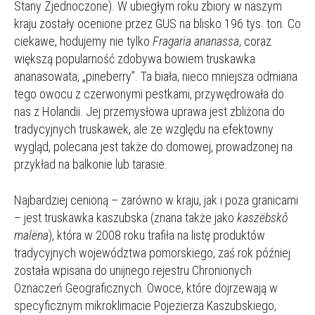
Stany Zjednoczone). W ubiegłym roku zbiory w naszym
kraju zostały ocenione przez GUS na blisko 196 tys. ton. Co
ciekawe, hodujemy nie tylko
Fragaria ananassa
, coraz
większą popularność zdobywa bowiem truskawka
ananasowata, „pineberry”. Ta biała, nieco mniejsza odmiana
tego owocu z czerwonymi pestkami, przywędrowała do
nas z Holandii. Jej przemysłowa uprawa jest zbliżona do
tradycyjnych truskawek, ale ze względu na efektowny
wygląd, polecana jest także do domowej, prowadzonej na
przykład na balkonie lub tarasie.
Najbardziej cenioną – zarówno w kraju, jak i poza granicami
– jest truskawka kaszubska (znana także jako
kaszëbskô
malëna
), która w 2008 roku trafiła na listę produktów
tradycyjnych województwa pomorskiego, zaś rok później
została wpisana do unijnego rejestru Chronionych
Oznaczeń Geograficznych. Owoce, które dojrzewają w
specyficznym mikroklimacie Pojezierza Kaszubskiego,