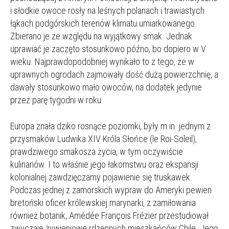
i słodkie owoce rosły na leśnych polanach i trawiastych
łąkach podgórskich terenów klimatu umiarkowanego.
Zbierano je ze względu na wyjątkowy smak. Jednak
uprawiać je zaczęto stosunkowo późno, bo dopiero w V
wieku. Najprawdopodobniej wynikało to z tego, że w
uprawnych ogrodach zajmowały dość dużą powierzchnię, a
dawały stosunkowo mało owoców, na dodatek jedynie
przez parę tygodni w roku.
Europa znała dziko rosnące poziomki, były m.in. jednym z
przysmaków Ludwika XIV Króla Słońce (le Roi-Soleil),
prawdziwego smakosza życia, w tym oczywiście
kulinariów. I to właśnie jego łakomstwu oraz ekspansji
kolonialnej zawdzięczamy pojawienie się truskawek.
Podczas jednej z zamorskich wypraw do Ameryki pewien
bretoński oficer królewskiej marynarki, z zamiłowania
również botanik, Amédée François Frézier przestudiował
zwyczaje żywieniowe rdzennych mieszkańców Chile. Jego