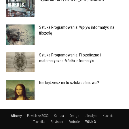
Sztuka Programowania: Wpływ informatyki na
filozofię
Sztuka Programowania: Filozoficzne i
matematyczne źródła informatyki
Nie będziesz mi tu sztuki definiować!
Albumy
Powietrze 2030
Kultura
Design
Life:style
Kuchnia
Technika
Re:vision
Podróże
YOUNG