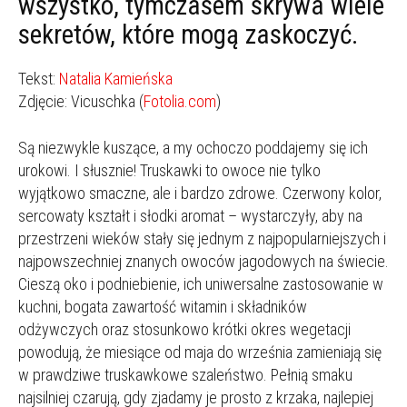
wszystko, tymczasem skrywa wiele
sekretów, które mogą zaskoczyć.
Tekst:
Natalia Kamieńska
Zdjęcie: Vicuschka (
Fotolia.com
)
Są niezwykle kuszące, a my ochoczo poddajemy się ich
urokowi. I słusznie! Truskawki to owoce nie tylko
wyjątkowo smaczne, ale i bardzo zdrowe. Czerwony kolor,
sercowaty kształt i słodki aromat – wystarczyły, aby na
przestrzeni wieków stały się jednym z najpopularniejszych i
najpowszechniej znanych owoców jagodowych na świecie.
Cieszą oko i podniebienie, ich uniwersalne zastosowanie w
kuchni, bogata zawartość witamin i składników
odżywczych oraz stosunkowo krótki okres wegetacji
powodują, że miesiące od maja do września zamieniają się
w prawdziwe truskawkowe szaleństwo. Pełnią smaku
najsilniej czarują, gdy zjadamy je prosto z krzaka, najlepiej