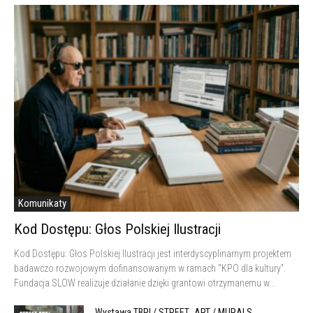
Komunikaty
Kod Dostępu: Głos Polskiej Ilustracji
Kod Dostępu: Głos Polskiej Ilustracji jest interdyscyplinarnym projektem
badawczo rozwojowym dofinansowanym w ramach “KPO dla kultury”.
Fundacja SLOW realizuje działanie dzięki grantowi otrzymanemu w...
Wystawa TBPI / STREET_ART / MURALS