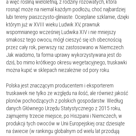
a więc rośliną wieloletnią, z rodziny różowatych, która
rosnąć może na niemal każdym podłożu, choć najbardziej
lubi tereny piaszczysto-gliniaste. Ocieplane szklarnie, dzięki
którym już w XVIII wieku Ludwik XV, prawnuk
wspomnianego wcześniej Ludwika XIV i nie mniejszy
smakosz tego owocu, mógł cieszyć się ich obecnością
przez cały rok, pierwszy raz zastosowano w Niemczech.
Jak wiadomo, ta forma uprawy wykorzystywana jest do
dziś, bo mimo krótkiego okresu wegetacyjnego, truskawki
można kupić w sklepach niezależnie od pory roku.
Polska jest znaczącym producentem i eksporterem
truskawek nie tylko ze względu na ilość, ale również jakość
plonów pochodzących z polskich gospodarstw. Według
danych Głównego Urzędu Statystycznego z 2015 roku,
zajmujemy trzecie miejsce, po Hiszpanii i Niemczech, w
produkcji tych owoców w Unii Europejskiej oraz dziesiąte
na świecie (w rankingu globalnym od wielu lat przodują