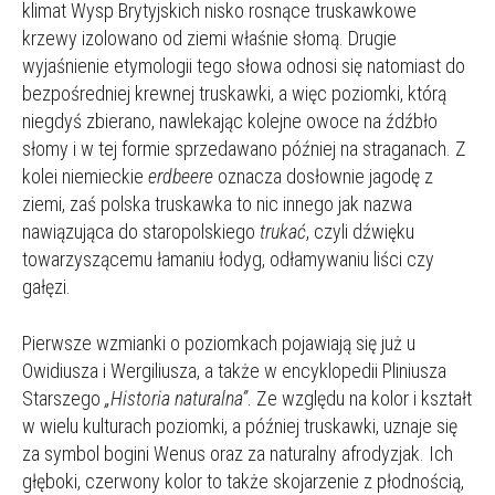
klimat Wysp Brytyjskich nisko rosnące truskawkowe
krzewy izolowano od ziemi właśnie słomą. Drugie
wyjaśnienie etymologii tego słowa odnosi się natomiast do
bezpośredniej krewnej truskawki, a więc poziomki, którą
niegdyś zbierano, nawlekając kolejne owoce na źdźbło
słomy i w tej formie sprzedawano później na straganach. Z
kolei niemieckie
erdbeere
oznacza dosłownie jagodę z
ziemi, zaś polska truskawka to nic innego jak nazwa
nawiązująca do staropolskiego
trukać
, czyli dźwięku
towarzyszącemu łamaniu łodyg, odłamywaniu liści czy
gałęzi.
Pierwsze wzmianki o poziomkach pojawiają się już u
Owidiusza i Wergiliusza, a także w encyklopedii Pliniusza
Starszego
„Historia naturalna”
. Ze względu na kolor i kształt
w wielu kulturach poziomki, a później truskawki, uznaje się
za symbol bogini Wenus oraz za naturalny afrodyzjak. Ich
głęboki, czerwony kolor to także skojarzenie z płodnością,