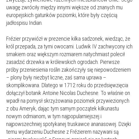
uwagę zwróciły między innymi większe od znanych mu
europejskich gatunków poziomki, które były częścią
jadłospisu Indian.
Frézier przywiózł w prezencie kilka sadzonek, wiedząc, że
król przepada, za tymi owocami. Ludwik IV zachwycony ich
smakiem oraz większym rozmiarem natychmiast polecił
zasadzić drzewka w królewskich ogrodach. Pierwsze
próby przeniesienia roślin zakończyły się niepowodzeniem
– plony były niezbyt liczne, zaś sama uprawa –
skomplikowana. Dlatego w 1712 roku do przedsięwzięcia
dołączył botanik Antoine Nicolas Duchesne. To właśnie on
wpadł na pomysł skrzyżowania poziomek przywiezionych
z obu Ameryk, dając tym samym początek kilkunastu
nowym odmianom, w tym najpopularniejszej i
najpowszechniej spotykanej truskawce ananasowej. Dzięki
temu wydarzeniu Duchesne z Frézierem nazywani są