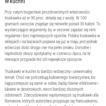
W kuchni
Przy całym bogactwie prozdrowotnych właściwości
truskawka aż w 90 proc. składa się z wody. W 100
gramach owoców znajduje się niewiele ponad 30 kalorii. To
wystarczające argumenty, by w sezonie zajadać się nimi
regularnie i bez najmniejszych oporów. Polska truskawka w
sklepach i na bazarach pojawia się już w maju, jest jednak
wówczas dość droga i nie ma pełni smaku. Dorodne i
najsłodsze okazy spotykamy w czerwcu i lipcu, na te
miesiące przypada też ich największe spożycie.
Truskawki w kuchni to bardzo wdzięczny i uniwersalny
temat. Choć nie potrzebują kulinarnego towarzystwa, bo
najpyszniejsze są same w sobie, będą równie efektowne i
lubiane w deserowych, nieco bardziej złożonych
odsłonach. Zdecydowanie najsłynniejsze są truskawki a’la
Romanow, których autorstwo przypisuje się francuskiemu