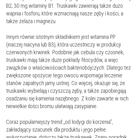
B2, 30 mg witaminy B1. Truskawki zawierają także dużo
wapnia i fosforu, które wzmacniają nasze zęby i kości, a
także żelaza i magnezu.
Innym równie istotnym składnikiem jest witamina PP
(inaczej niacyna lub B3), która uczestniczy w produkcji
czerwonych krwinek. Podobnie jak cebula czy czosnek,
truskawki mają także duże pokłady fitocydów, a więc
związków o właściwościach bakteriobójczych. Dlatego też
zwiększone spożycie tego owocu wspomaga leczenie
stanów zapalnych jamy ustnej. Co więcej, okazuje się, że
truskawki wybielają i czyszczą zęby, a także zapobiegają
osadzaniu się kamienia nazębnego. Z kolei zawarte w nich
niewielkie ilości bromu ułatwiają zasypianie.
Coraz popularniejszy trend „od łodygi do korzenia”,
zakładający szacunek dla produktu i jego pełne
wykorzystanie, dotyczy także truskawek. Znany poradnik