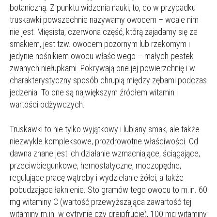
botaniczną. Z punktu widzenia nauki, to, co w przypadku
truskawki powszechnie nazywamy owocem – wcale nim
nie jest. Mięsista, czerwona część, którą zajadamy się ze
smakiem, jest tzw. owocem pozornym lub rzekomym i
jedynie nośnikiem owocu właściwego – małych pestek
zwanych niełupkami. Pokrywają one jej powierzchnię i w
charakterystyczny sposób chrupią między zębami podczas
jedzenia. To one są największym źródłem witamin i
wartości odżywczych.
Truskawki to nie tylko wyjątkowy i lubiany smak, ale także
niezwykle kompleksowe, prozdrowotne właściwości. Od
dawna znane jest ich działanie wzmacniające, ściągające,
przeciwbiegunkowe, hemostatyczne, moczopędne,
regulujące pracę wątroby i wydzielanie żółci, a także
pobudzające łaknienie. Sto gramów tego owocu to m.in. 60
mg witaminy C (wartość przewyższająca zawartość tej
witaminy m.in. w cytrynie czy grejpfrucie), 100 mg witaminy