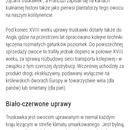
„ojcami truskawek”, a Francuzi zapisali się na kartach
kulinarnej historii także jako pierwsi plantatorzy tego owocu
na naszym kontynencie.
Pod koniec XVIII wieku uprawy truskawki dotarły także do
Anglii, gdzie na przestrzeni lat opracowano kolejne techniki
łączenia rozmaitych gatunków poziomek. Do powszechnej
sprzedaży owoce te trafiły jednak dopiero w połowie XVIII
wieku, za sprawą rozbudowy sieci transportu kolejowej i w
związku z tym szerszej dystrybucji. Wcześniej uchodziły za
produkt drogi, ekskluzywny, podawany wyłącznie na
królewskich dworach Europy w towarzystwie wina (dla
panów) lub śmietany (dla pań).
Biało-czerwone uprawy
Truskawka jest owocem uprawianym w niemal każdym
kraju leżącym w strefie klimatu umiarkowanego. Jest byliną,