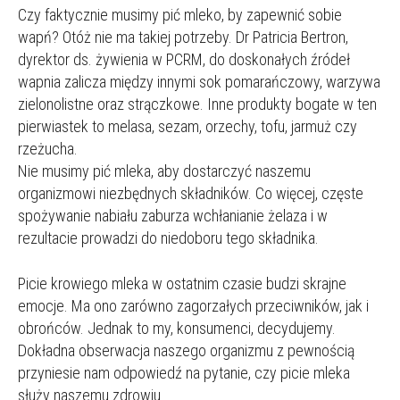
Czy faktycznie musimy pić mleko, by zapewnić sobie
wapń? Otóż nie ma takiej potrzeby. Dr Patricia Bertron,
dyrektor ds. żywienia w PCRM, do doskonałych źródeł
wapnia zalicza między innymi sok pomarańczowy, warzywa
zielonolistne oraz strączkowe. Inne produkty bogate w ten
pierwiastek to melasa, sezam, orzechy, tofu, jarmuż czy
rzeżucha.
Nie musimy pić mleka, aby dostarczyć naszemu
organizmowi niezbędnych składników. Co więcej, częste
spożywanie nabiału zaburza wchłanianie żelaza i w
rezultacie prowadzi do niedoboru tego składnika.
Picie krowiego mleka w ostatnim czasie budzi skrajne
emocje. Ma ono zarówno zagorzałych przeciwników, jak i
obrońców. Jednak to my, konsumenci, decydujemy.
Dokładna obserwacja naszego organizmu z pewnością
przyniesie nam odpowiedź na pytanie, czy picie mleka
służy naszemu zdrowiu.