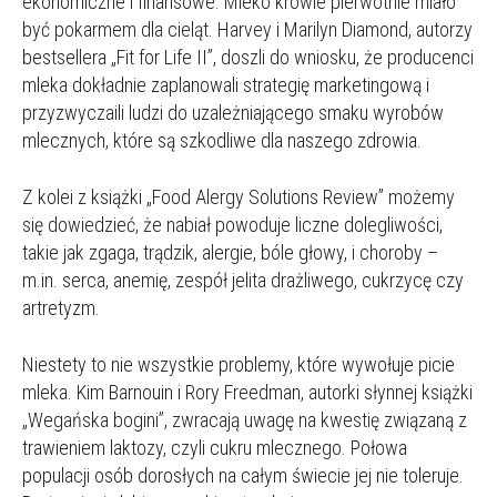
ekonomiczne i finansowe. Mleko krowie pierwotnie miało
być pokarmem dla cieląt. Harvey i Marilyn Diamond, autorzy
bestsellera „Fit for Life II”, doszli do wniosku, że producenci
mleka dokładnie zaplanowali strategię marketingową i
przyzwyczaili ludzi do uzależniającego smaku wyrobów
mlecznych, które są szkodliwe dla naszego zdrowia.
Z kolei z książki „Food Alergy Solutions Review” możemy
się dowiedzieć, że nabiał powoduje liczne dolegliwości,
takie jak zgaga, trądzik, alergie, bóle głowy, i choroby –
m.in. serca, anemię, zespół jelita drażliwego, cukrzycę czy
artretyzm.
Niestety to nie wszystkie problemy, które wywołuje picie
mleka. Kim Barnouin i Rory Freedman, autorki słynnej książki
„Wegańska bogini”, zwracają uwagę na kwestię związaną z
trawieniem laktozy, czyli cukru mlecznego. Połowa
populacji osób dorosłych na całym świecie jej nie toleruje.