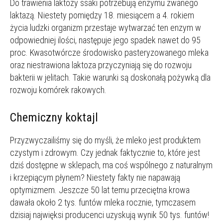
Do trawienia laktozy ssaki potrzebują enzymu zwanego
laktazą. Niestety pomiędzy 18. miesiącem a 4. rokiem
życia ludzki organizm przestaje wytwarzać ten enzym w
odpowiedniej ilości, następuje jego spadek nawet do 95
proc. Kwasotwórcze środowisko pasteryzowanego mleka
oraz niestrawiona laktoza przyczyniają się do rozwoju
bakterii w jelitach. Takie warunki są doskonałą pożywką dla
rozwoju komórek rakowych.
Chemiczny koktajl
Przyzwyczailiśmy się do myśli, że mleko jest produktem
czystym i zdrowym. Czy jednak faktycznie to, które jest
dziś dostępne w sklepach, ma coś wspólnego z naturalnym
i krzepiącym płynem? Niestety fakty nie napawają
optymizmem. Jeszcze 50 lat temu przeciętna krowa
dawała około 2 tys. funtów mleka rocznie, tymczasem
dzisiaj najwięksi producenci uzyskują wynik 50 tys. funtów!