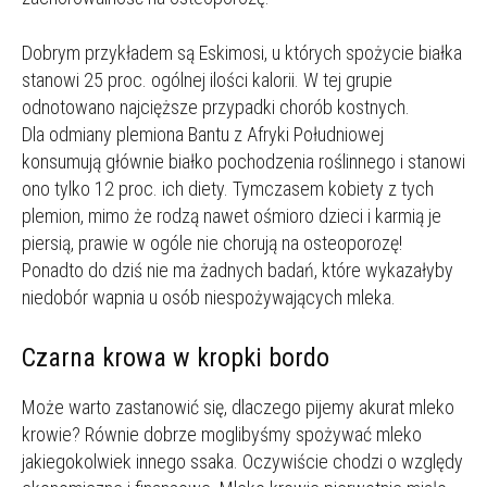
Dobrym przykładem są Eskimosi, u których spożycie białka
stanowi 25 proc. ogólnej ilości kalorii. W tej grupie
odnotowano najcięższe przypadki chorób kostnych.
Dla odmiany plemiona Bantu z Afryki Południowej
konsumują głównie białko pochodzenia roślinnego i stanowi
ono tylko 12 proc. ich diety. Tymczasem kobiety z tych
plemion, mimo że rodzą nawet ośmioro dzieci i karmią je
piersią, prawie w ogóle nie chorują na osteoporozę!
Ponadto do dziś nie ma żadnych badań, które wykazałyby
niedobór wapnia u osób niespożywających mleka.
Czarna krowa w kropki bordo
Może warto zastanowić się, dlaczego pijemy akurat mleko
krowie? Równie dobrze moglibyśmy spożywać mleko
jakiegokolwiek innego ssaka. Oczywiście chodzi o względy