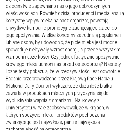
dzieciństwie zapewniano nas o jego dobroczynnych
właściwościach. Również dzisiaj producenci i media lansują
korzystny wpływ mleka na nasz organizm, powstają
chwytliwe kampanie promocyjne zachęcające dzieci do
jego spożywania. Wielkie koncerny zatrudniają popularne i
lubiane osoby, by udowodnić, że picie mleka jest modne i
spowoduje niebywały wzrost energii, a przede wszystkim
wzmocni nasze kości. Czy jednak faktycznie spożywanie
krowiego mleka uchroni nas przed osteoporozą? Niestety,
liczne testy pokazują, że w rzeczywistości jest odwrotnie.
Badanie przeprowadzone przez Krajową Radę Nabiału
(National Dairy Counsil) wykazało, że duża ilość białka
zawarta w produktach mlecznych przyczynia się do
wypłukiwania wapnia z organizmu. Naukowcy z
Uniwersytetu w Yale zaobserwowali, że w krajach, w
których spożycie mleka i produktów pochodzenia
zwierzęcego jest najwyższe, panuje największa
zachorowalność na osteoporozę.