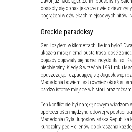
Davor już nadciągał. Zanim opuściliśmy Salo
dosiadły się do nas jeszcze dwie dziewczyny
pogrążeni w dźwiękach miejscowych hitów. N
Greckie paradoksy
Sen liczyłem w kilometrach. Ile ich było? D
ukazała mi się niemal pusta trasa, dość zan
pojazdy pojawiały się na niej incydentalnie.
nieobieralny. Kiedy 8 września 1991 roku M
opuszczając rozpadającą się Jugosławię, ro
Macedonia bowiem jest również określeniem hi
bardzo istotne miejsce w historii oraz tożs
Ten konflikt nie był na rękę nowym władzom
społeczności międzynarodowej w postaci akr
Macedonia (Była Jugosłowiańska Republika Ma
kuriozalny pęd Hellenów do okraszania każdej 