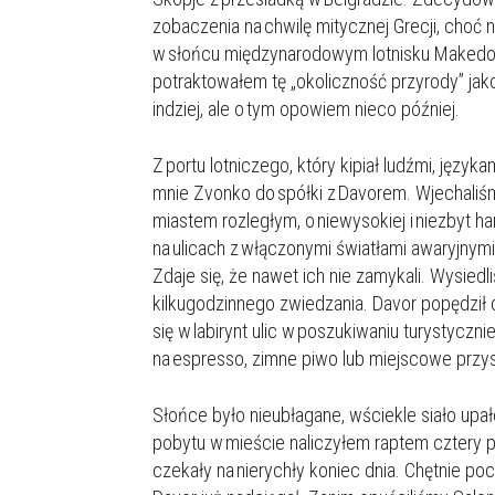
zobaczenia na chwilę mitycznej Grecji, choć 
w słońcu międzynarodowym lotnisku Makedoni
potraktowałem tę „okoliczność przyrody” jak
indziej, ale o tym opowiem nieco później.
Z portu lotniczego, który kipiał ludźmi, języ
mnie Zvonko do spółki z Davorem. Wjechaliśm
miastem rozległym, o niewysokiej i niezbyt h
na ulicach z włączonymi światłami awaryjnymi
Zdaje się, że nawet ich nie zamykali. Wysie
kilkugodzinnego zwiedzania. Davor popędził
się w labirynt ulic w poszukiwaniu turystyczni
na espresso, zimne piwo lub miejscowe przy
Słońce było nieubłagane, wściekle siało upa
pobytu w mieście naliczyłem raptem cztery p
czekały na nierychły koniec dnia. Chętnie poc