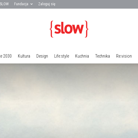
 SLOW
Fundacja
Zaloguj się
ze 2030
Kultura
Design
Life:style
Kuchnia
Technika
Re:vision
Fundacja
SLOW