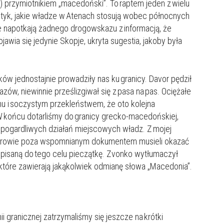
cji) przymiotnikiem „macedoński”. To raptem jeden z wielu
tyk, jakie władze w Atenach stosują wobec północnych
ie napotkają żadnego drogowskazu z informacją, że
ojawia się jedynie Skopje, ukryta sugestia, jakoby była
w jednostajnie prowadziły nas ku granicy. Davor pędził
zów, niewinnie prześlizgiwał się z pasa na pas. Ociężałe
nu i soczystym przekleństwem, że oto kolejna
W końcu dotarliśmy do granicy grecko-macedońskiej,
 pogardliwych działań miejscowych władz. Z mojej
ażerowie poza wspomnianym dokumentem musieli okazać
rzypisaną do tego celu pieczątkę. Zvonko wytłumaczył
 które zawierają jakąkolwiek odmianę słowa „Macedonia”.
nii granicznej zatrzymaliśmy się jeszcze na krótki