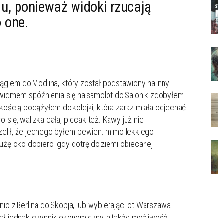
mu, ponieważ widoki rzucają
o one.
ągiem do Modlina, który został podstawiony na inny
 widmem spóźnienia się na samolot do Salonik zdobyłem
bkością podążyłem do kolejki, która zaraz miała odjechać
ię, walizka cała, plecak też. Kawy już nie
elił, że jednego byłem pewien: mimo lekkiego
użę oko dopiero, gdy dotrę do ziemi obiecanej –
o z Berlina do Skopja, lub wybierając lot Warszawa –
ał jednak czynnik ekonomiczny, a także możliwość