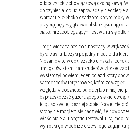
odpoczynek z obowiązkową czarną kawą. Wtem
do czynienia, co już zapowiadały nieodległe 
Wardar i jej głęboko osadzone koryto robiły 
przyciągnęły wyjątkowo blisko sąsiadujące z 
siatkami zapobiegającymi osuwaniu się odła
Droga wiodąca nas do autostrady w większośc
była ciasna. Liczyła po jednym pasie dla kier
Niesamowite widoki szybko umykały jednak s
i mrugał światłami na maruderów, złorzecząc
wystarczył bowiem jeden pojazd, który spowaln
samochodów i ciężarówek, które ze względu n
względu widoczność bardziej lub mniej cierpli
by przeskoczyć guzdrającego się kierowcę. K
folgując swojej ciężkiej stopie. Nawet nie p
strony nie mogłem się nadziwić, że nowoczes
właściciele aut chętnie testowali tutaj moc ic
wyniosła go w pobliże drzewnego zagajnika, 