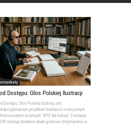
omunikaty
od Dostępu: Głos Polskiej Ilustracji
d Dostępu: Głos Polskiej Ilustracji jest
terdyscyplinarnym projektem badawczo rozwojowym
finansowanym w ramach “KPO dla kultury”. Fundacja
OW realizuje działanie dzięki grantowi otrzymanemu w...