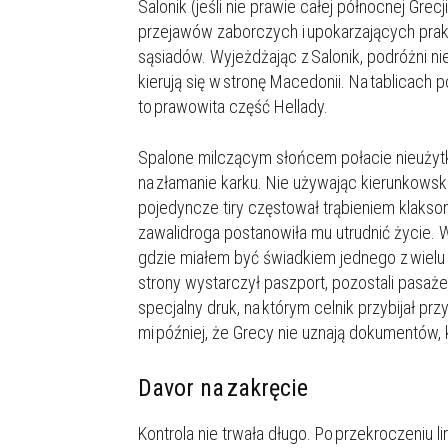
Salonik (jeśli nie prawie całej północnej Gre
przejawów zaborczych i upokarzających prak
sąsiadów. Wyjeżdżając z Salonik, podróżni n
kierują się w stronę Macedonii. Na tablicach p
to prawowita część Hellady.
Spalone milczącym słońcem połacie nieużytkó
na złamanie karku. Nie używając kierunkowska
pojedyncze tiry częstował trąbieniem klakso
zawalidroga postanowiła mu utrudnić życie. 
gdzie miałem być świadkiem jednego z wielu
strony wystarczył paszport, pozostali pas
specjalny druk, na którym celnik przybijał p
mi później, że Grecy nie uznają dokumentów,
Davor na zakręcie
Kontrola nie trwała długo. Po przekroczeniu li