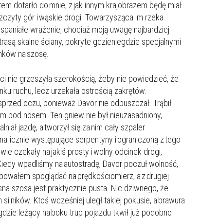
 dotarło do mnie, z jak innym krajobrazem będę miał
szczyty gór i wąskie drogi. Towarzysząca im rzeka
wspaniałe wrażenie, chociaż moją uwagę najbardziej
trasą skalne ściany, pokryte gdzieniegdzie specjalnymi
mków na szosę.
i nie grzeszyła szerokością, żeby nie powiedzieć, że
unku ruchu, lecz urzekała ostrością zakrętów.
przed oczu, ponieważ Davor nie odpuszczał. Trąbił
 im pod nosem. Ten gniew nie był nieuzasadniony,
iał jazdę, a tworzył się za nim cały szpaler
a licznie występujące serpentyny i ograniczoną z tego
wie czekały na jakiś prosty i wolny odcinek drogi,
iedy wpadliśmy na autostradę, Davor poczuł wolność,
róbowałem spoglądać na prędkościomierz, a z drugiej
na szosa jest praktycznie pusta. Nic dziwnego, że
h silników. Ktoś wcześniej uległ takiej pokusie, a brawura
gdzie leżący na boku trup pojazdu tkwił już podobno