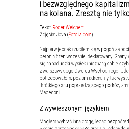
i bezwzględnego kapitaliz
na kolana. Zresztą nie tylk
Tekst:
Roger Weichert
Zdjęcia: Jova (
Fotolia.com
)
Najpierw jednak rzuciłem się w pogoń za poci
peron niż ten wcześniej deklarowany. Gnany
się na nadludzki wysiłek i nieznaną sobie szy
z warszawskiego Dworca Wschodniego. Udało s
potrzebowałem, poziom adrenaliny tak wystrz
i krótkiego snu poprzedzającego podróż, zmr
Macedonii.
Z wywieszonym językiem
Mogłem wybrać inną drogę, lecąc bezpośredni
Skopje z przesiadką w Belgradzie. Zdecydow