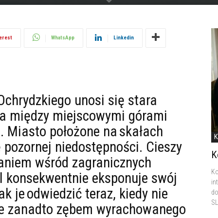
erest
WhatsApp
Linkedin
 Ochrydzkiego unosi się stara
na między miejscowymi górami
m. Miasto położone na skałach
K
 pozornej niedostępności. Cieszy
K
aniem wśród zagranicznych
Ko
al konsekwentnie eksponuje swój
in
ak je odwiedzić teraz, kiedy nie
do
SL
one zanadto zębem wyrachowanego