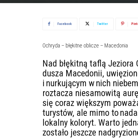
Facebook
Twitter
Pint
Ochryda – błękitne oblicze – Macedonia
Nad błękitną taflą Jeziora
dusza Macedonii, uwięzio
i nurkującym w nich niebe
roztacza niesamowitą aurę
się coraz większym poważ
turystów, ale mimo to nad
lokalny koloryt. Warto jedn
zostało jeszcze nadgryzi