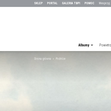
SKLEP
PORTAL
GALERIA TBPI
POMOC
Wesprzyj
Albumy
Powietr
Strona główna
Podróże