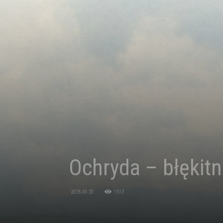
Ochryda – błękit
2018.09.20
1513