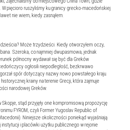
niki, zajechaliśmy do miejscowego China Town, gdzie
. W pięcioro ruszyliśmy ku granicy grecko-macedońskiej
awet nie wiem, kiedy zasnąłem.
wadzieścia? Może trzydzieści. Kiedy otworzyłem oczy,
iedbana. Szeroka, co najmniej dwupasmowa, jednak
 Kierunek północny wydawał się być dla Greków
acedończycy ogłosili niepodległość, bezkrwawo
zgorzał spór dotyczący nazwy nowo powstałego kraju.
storycznej krainy na terenie Grecji, która zajmuje
amości narodowej Greków.
 w Skopje, stąd przyjęły one kompromisową propozycję
onimu FYROM, czyli Former Yugoslav Republic of
cedonii). Niniejsze okoliczności poniekąd wyjaśniają
instytucji i placówki użytku publicznego w rejonie