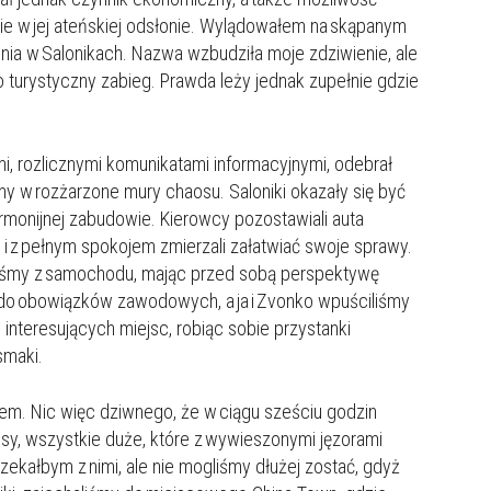
nie w jej ateńskiej odsłonie. Wylądowałem na skąpanym
a w Salonikach. Nazwa wzbudziła moje zdziwienie, ale
o turystyczny zabieg. Prawda leży jednak zupełnie gdzie
kami, rozlicznymi komunikatami informacyjnymi, odebrał
y w rozżarzone mury chaosu. Saloniki okazały się być
armonijnej zabudowie. Kierowcy pozostawiali auta
 i z pełnym spokojem zmierzali załatwiać swoje sprawy.
dliśmy z samochodu, mając przed sobą perspektywę
 do obowiązków zawodowych, a ja i Zvonko wpuściliśmy
e interesujących miejsc, robiąc sobie przystanki
smaki.
łem. Nic więc dziwnego, że w ciągu sześciu godzin
sy, wszystkie duże, które z wywieszonymi jęzorami
zekałbym z nimi, ale nie mogliśmy dłużej zostać, gdyż