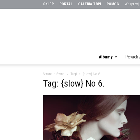
SKLEP
PORTAL
GALERIA TBPI
POMOC
Wesprzyj
Albumy
Powietr
Strona główna
Tagi
{slow} No 6.
Tag: {slow} No 6.