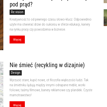
pod prąd?
Re:vision
Kreatywność to od pewnego czasu słowo-klucz. Odpowiednio
użyte ma otwierać drzwi do sukcesu w sferze edukacji, kariery
na rynku pracy czy powodzenia w biznesie.
Więcej
Nie śmieć (recykling w dizajnie)
Design
Wyrzucić stare, kupić nowe, ot filozofia większości ludzi. Tak
na śmietniku lądują między innymi odrapane meble, worki
foliowe, taśmy filmowe, banery reklamowe czy plandeki. Czyste
marnotrawstwo!
Więcej