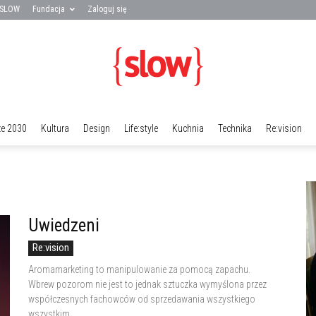
 SLOW
Fundacja
Zaloguj się
ze 2030
Kultura
Design
Life:style
Kuchnia
Technika
Re:vision
Fundacja
Uwiedzeni
SLOW
Re:vision
Aromamarketing to manipulowanie za pomocą zapachu.
Wbrew pozorom nie jest to jednak sztuczka wymyślona przez
współczesnych fachowców od sprzedawania wszystkiego
wszystkim.