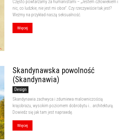
Często powtarzamy za humanistami – „Jestem człowiekiem i
nic, co ludzkie, nie jest mi obce”. Czy rzeczywiście tak jest?
Weźmy na przykład naszą seksualność.
Więcej
Skandynawska powolność
(Skandynawia)
Design
Skandynawia zachwyca i zdumiewa malowniczością
krajobrazu, wysokim poziomem dobrobytu i… architekturą.
Dowiedz się jak tam jest naprawdę.
Więcej