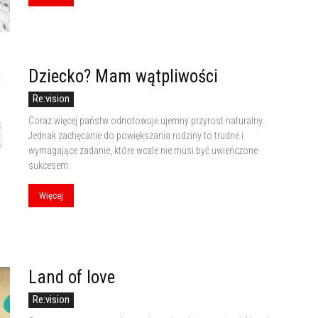
Dziecko? Mam wątpliwości
Re:vision
Coraz więcej państw odnotowuje ujemny przyrost naturalny.
Jednak zachęcanie do powiększania rodziny to trudne i
wymagające zadanie, które wcale nie musi być uwieńczone
sukcesem.
Więcej
Land of love
Re:vision