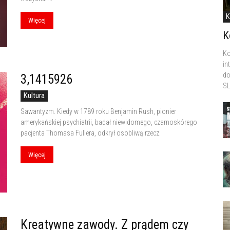
K
Więcej
K
Ko
in
do
3,1415926
SL
Kultura
Sawantyzm. Kiedy w 1789 roku Benjamin Rush, pionier
amerykańskiej psychiatrii, badał niewidomego, czarnoskórego
pacjenta Thomasa Fullera, odkrył osobliwą rzecz.
Więcej
Kreatywne zawody. Z prądem czy