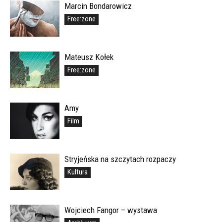
Marcin Bondarowicz
Free:zone
Mateusz Kołek
Free:zone
Amy
Film
Stryjeńska na szczytach rozpaczy
Kultura
Wojciech Fangor – wystawa