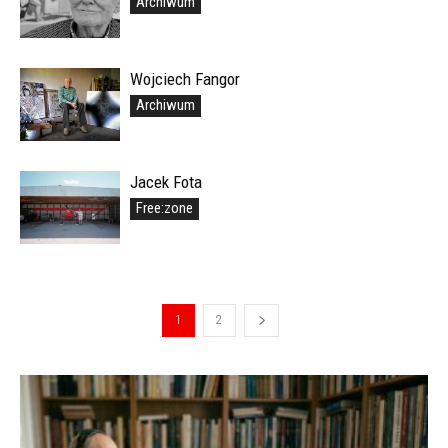
Archiwum
Wojciech Fangor
Archiwum
Jacek Fota
Free:zone
1
2