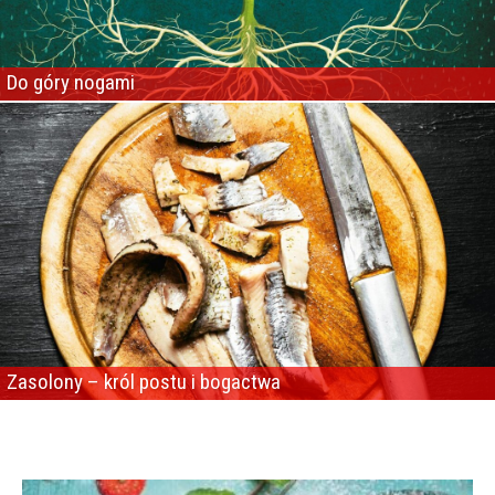
Do góry nogami
Zasolony – król postu i bogactwa