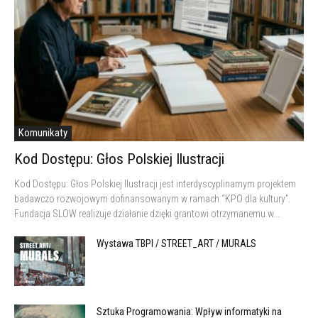
Komunikaty
Kod Dostępu: Głos Polskiej Ilustracji
Kod Dostępu: Głos Polskiej Ilustracji jest interdyscyplinarnym projektem
badawczo rozwojowym dofinansowanym w ramach “KPO dla kultury”.
Fundacja SLOW realizuje działanie dzięki grantowi otrzymanemu w...
Wystawa TBPI / STREET_ART / MURALS
Sztuka Programowania: Wpływ informatyki na