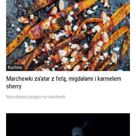
Kuchnia
Marchewki za’atar z fetą, migdałami i karmelem
sherry
Niecodzienny przepis na marchewki