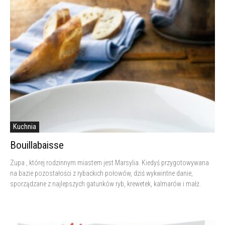
Kuchnia
Bouillabaisse
Zupa , której rodzinnym miastem jest Marsylia. Kiedyś przygotowywana
na bazie pozostałości z rybackich połowów, dziś wykwintne danie,
sporządzane z najlepszych gatunków ryb, krewetek, kalmarów i małż.