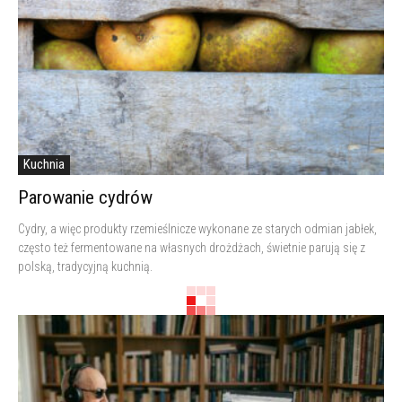
Kuchnia
Parowanie cydrów
Cydry, a więc produkty rzemieślnicze wykonane ze starych odmian jabłek,
często też fermentowane na własnych drożdżach, świetnie parują się z
polską, tradycyjną kuchnią.