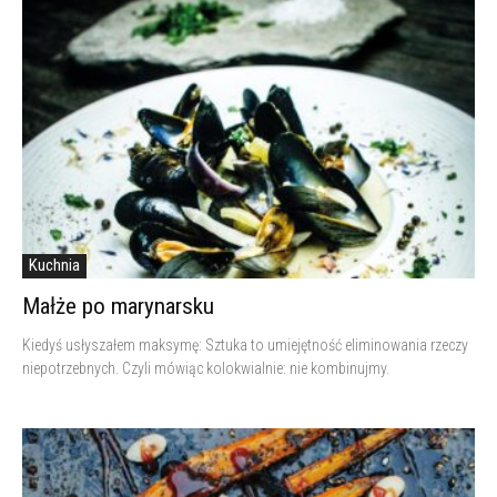
Kuchnia
Małże po marynarsku
Kiedyś usłyszałem maksymę: Sztuka to umiejętność eliminowania rzeczy
niepotrzebnych. Czyli mówiąc kolokwialnie: nie kombinujmy.