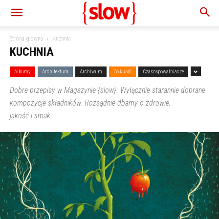
Strona główna
Kuchnia
KUCHNIA
Albumy
Architektura
Archiwum
Co kupić
Czasospowalniacze
Dobre przepisy w Magazynie {slow}. Wyłącznie starannie dobrane
kompozycje składników. Rozsądnie dbamy o zdrowie,
jakość i smak.