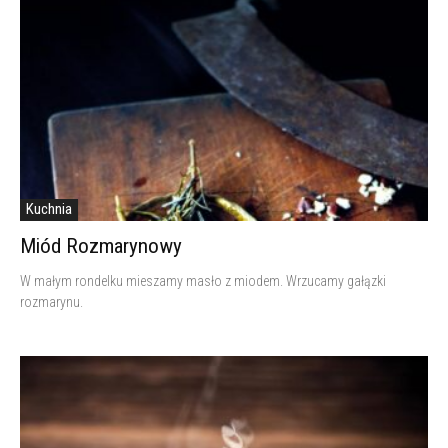
Kuchnia
Miód Rozmarynowy
W małym rondelku mieszamy masło z miodem. Wrzucamy gałązki
rozmarynu.